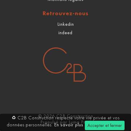
Retrouvez-nous
Linkedin
indeed
© 2026 C2B Construction
♻ C2B Construction respecte votre vie privée et vos
Propulsé par Luma Prod
données personnelles.
En savoir plus
Accepter et fermer